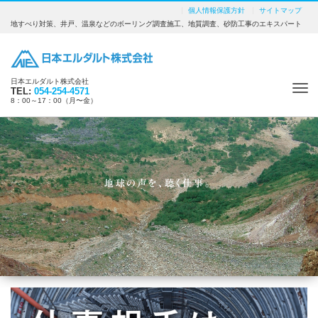
個人情報保護方針
サイトマップ
地すべり対策、井戸、温泉などのボーリング調査施工、地質調査、砂防工事のエキスパート
日本エルダルト株式会社
Tog
TEL:
054-254-4571
8：00～17：00（月〜金）
nav