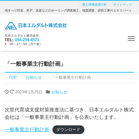
個人情報保護方針
サイトマップ
地すべり対策、井戸、温泉などのボーリング調査施工、地質調査、砂防工事のエキスパート
日本エルダルト株式会社
Tog
TEL:
054-254-4571
8：00～17：00（月〜金）
nav
「一般事業主行動計画」
TOP
お知らせ
「一般事業主行動計画」
2023年1月25日
お知らせ
次世代育成支援対策推進法に基づき、日本エルダルト株式
会社は「一般事業主行動計画」を公表いたします。
一般事業主行動計画
ダウンロード