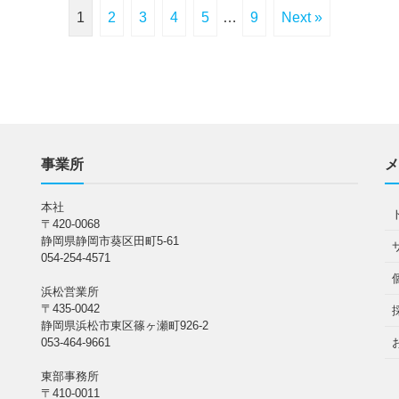
1
2
3
4
5
…
9
Next »
事業所
メ
本社
〒420-0068
静岡県静岡市葵区田町5-61
054-254-4571
浜松営業所
〒435-0042
静岡県浜松市東区篠ヶ瀬町926-2
053-464-9661
東部事務所
〒410-0011